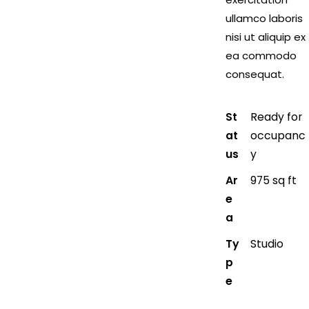
ullamco laboris
nisi ut aliquip ex
ea commodo
consequat.
St
Ready for
at
occupanc
us
y
Ar
975 sq ft
e
a
Ty
Studio
p
e