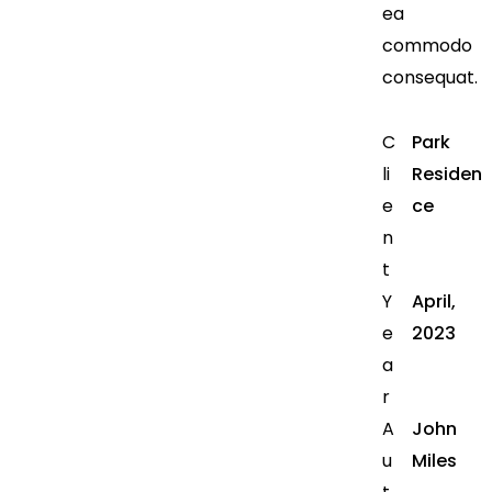
ea
commodo
consequat.
C
Park
li
Residen
e
ce
n
t
Y
April,
e
2023
a
r
A
John
u
Miles