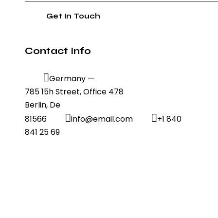
Contact Info
Germany —
785 15h Street, Office 478
Berlin, De
81566
info@email.com
+1 840
841 25 69