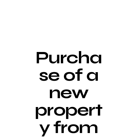
NEWS
Purcha
se of a
new
propert
y from