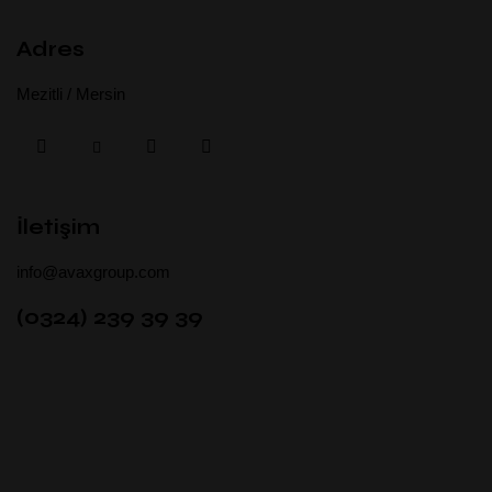
Adres
Mezitli / Mersin
İletişim
info@avaxgroup.com
(0324) 239 39 39