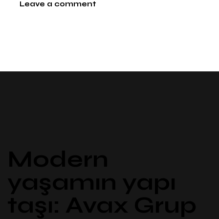
Modern
yaşamın yapı
taşı: Avax Grup