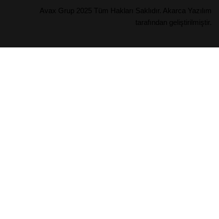
Avax Grup
2025 Tüm Hakları Saklıdır.
Akarca Yazılım
tarafından geliştirilmiştir.